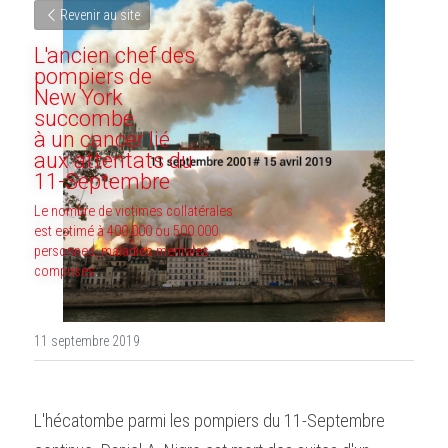
Revenir au site
L'ancien chef des 
pompiers de 
New York 
succombe 
à un cancer lié 
aux attentats du 
11-Septembre
Le nombre de victimes collatérales 
est estimé à 400.000 ou 500.000 
personnes, maladies mentales 
comprises
.
11 septembre 2019
L'hécatombe parmi les pompiers du 11-Septembre 